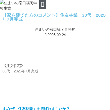
【家を建てた方のコメント】住友林業 30代 2025
ご相談の流れ
住まいの窓口ご相談
提携企業
組合員特典
住宅のいろんなお悩みQ&A
年7月完成
住まいの窓口福岡事務局
2025-09-24
《注文住宅》
30代 2025年7月完成
【福岡・久留米・佐賀】建売住
宅 情報公開中！
【住友林業】8月ご新居見学会
のご案内
7月25日・26日 丁寧な暮らし
を楽しめる平屋 完成見学会
8月8日・9日 【特別価格】2日
１.なぜ「住友林業」を選ばれましたか？