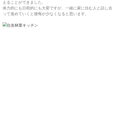
えることができました。
2025年7月
体力的にも日程的にも大変ですが、一緒に家に住む人と話し合
って進めていくと後悔が少なくなると思います。
2025年4月
2024年9月
2024年4月
2022年3月
PanasonicHomes
サンヨーホームズ
スウェーデンハウス
三井ホーム
住まいの窓口福岡事務局
住友林業
健康住宅
未分類