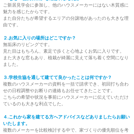
間限定！最新機種ハイグレード
ご新居見学会に参加し、他のハウスメーカーにはない木質感に
展示会
魅力を感じたからです。
社員の家見学会 8月9日(日)～8
また自分たちが希望するエリアの分譲地があったのも大きな理
月16日(日)
由です。
２.お気に入りの場所はどこですか？
無垢床のリビングです。
見た目はもちろん、素足で歩くと心地よくお気に入りです。
また大きな窓もあり、植栽が綺麗に見えて落ち着く空間になり
ました。
2026年8月
３.学校生協を通して建てて良かったことは何ですか？
2026年7月
複数のハウスメーカーの資料を一括で請求でき、初回打ち合わ
2026年6月
せの日程調整やお断りの連絡もお任せてきたことです。
こちらの希望や状況を事前にハウスメーカーに伝えていただけ
2026年5月
ているのも大きな利点でした。
2026年4月
2026年3月
４.これから家を建てる方へアドバイスなどありましたらお願い
いたします。
2026年2月
複数のメーカーを比較検討する中で、家づくりの優先順位を考
2025年9月