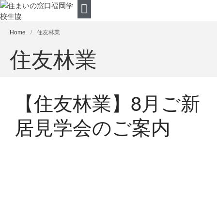
Home
/
住友林業
ご相談の流れ
住まいの窓口ご相談
提携企業
組合員特典
住宅のいろんなお悩みQ&A
住友林業
【住友林業】8月ご新
居見学会のご案内
【福岡・久留米・佐賀】建売住
宅 情報公開中！
【住友林業】8月ご新居見学会
のご案内
7月25日・26日 丁寧な暮らし
を楽しめる平屋 完成見学会
8月8日・9日 【特別価格】2日
間限定！最新機種ハイグレード
展示会