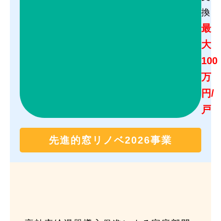
換
最
大
100
万
円/
戸
先進的窓リノベ2026事業