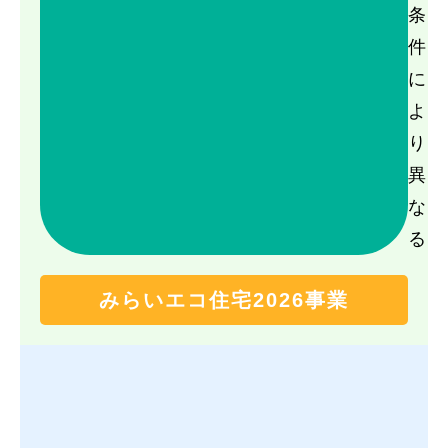
条
件
に
よ
り
異
な
る
みらいエコ住宅2026事業