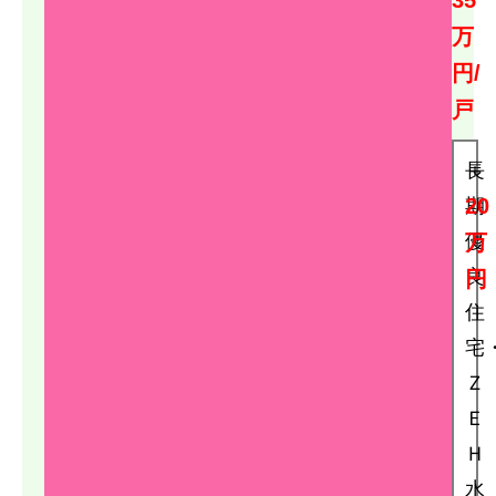
35
万
円/
戸
長
＋
20
期
優
万
良
円
住
宅
Ｚ
Ｅ
Ｈ
水