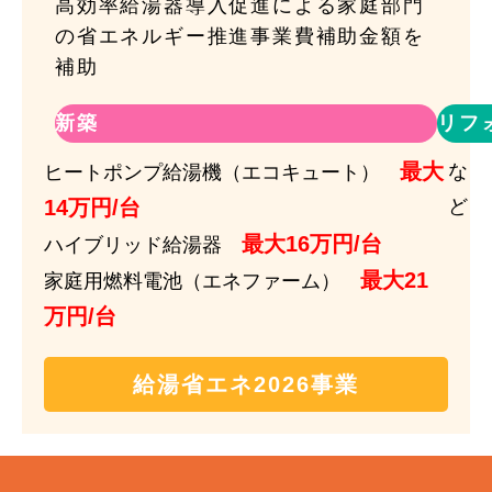
高効率給湯器導入促進による家庭部門
の省エネルギー推進事業費補助金額を
補助
新築
リフ
最大
な
ヒートポンプ給湯機（エコキュート）
14万円/台
ど
最大16万円/台
ハイブリッド給湯器
最大21
家庭用燃料電池（エネファーム）
万円/台
給湯省エネ2026事業