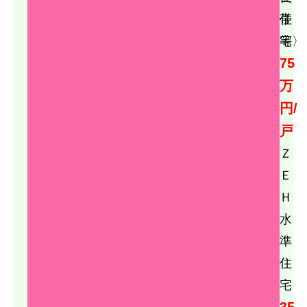
スウェーデンハウス
帯
住
三井ホーム
等〉
宅
住まいの窓口福岡事務局
75
住友林業
万
健康住宅
円/
未分類
戸
東宝ホーム
Ｚ
Ｅ
Ｈ
水
準
住
宅