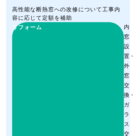
高性能な断熱窓への改修について工事内
容に応じて定額を補助
内
リフォーム
窓
設
置・
外
窓
交
換・
ガ
ラ
ス
交