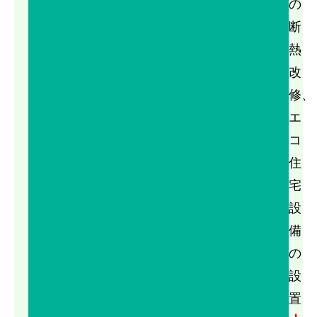
の
断
熱
改
修、
エ
コ
住
宅
設
備
の
設
置