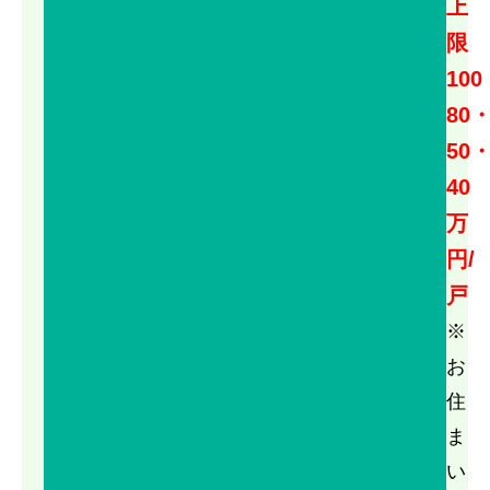
上
限
100
80
50
40
万
円/
戸
※
お
住
ま
い