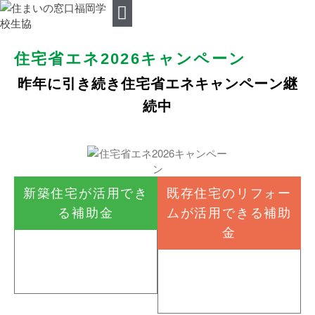
ご相談の流れ
住まいの窓口ご相談
提携企業
組合員特典
住宅のいろんなお悩みQ&A
住宅省エネ2026キャンペーン
昨年に引き続き住宅省エネキャンペーン継
続中
新築住宅が活用でき
既存住宅のリフォー
る補助金
ムが活用できる補助
金