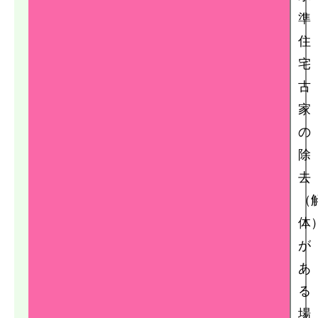
準
住
宅
古
家
の
除
去
（
体
が
あ
る
場