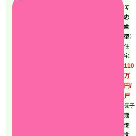
て
Ｘ
2026年6月
2026年5月
の
志
2026年4月
世
向
2026年3月
帯〉
型
2026年2月
住
2025年9月
宅
2025年7月
110
2025年4月
万
2024年9月
円/
2024年4月
戸
2022年3月
〈子
長
育
期
て
優
PanasonicHomes
サンヨーホームズ
世
良