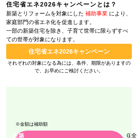
住宅省エネ2026キャンペーンとは？
【福岡・久留米・佐賀】建売住
宅 情報公開中！
新築とリフォームを対象にした
補助事業
により、
【住友林業】8月ご新居見学会
家庭部門の省エネ化を促進します。
のご案内
一部の新築住宅を除き、子育て世帯に限らずすべ
7月25日・26日 丁寧な暮らし
ての世帯が対象になります。
を楽しめる平屋 完成見学会
住宅省エネ2026キャンペーン
8月8日・9日 【特別価格】2日
間限定！最新機種ハイグレード
それぞれの対象になる為には、条件、期限がありますの
展示会
で、お早めにご検討ください。
社員の家見学会 8月9日(日)～8
月16日(日)
※金額は補助額
2026年8月
〈全
Ｇ
新築
2026年7月