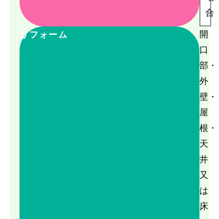
合
開
リフォーム
口
部・
外
壁・
屋
根・
天
井
又
は
床