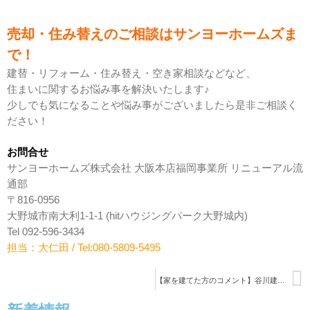
2025年7月
2025年4月
売却・住み替えのご相談はサンヨーホームズま
2024年9月
で！
2024年4月
建替・リフォーム・住み替え・空き家相談などなど、
2022年3月
住まいに関するお悩み事を解決いたします♪
少しでも気になることや悩み事がございましたら是非ご相談く
ださい！
PanasonicHomes
お問合せ
サンヨーホームズ株式会社 大阪本店福岡事業所 リニューアル流
サンヨーホームズ
通部
スウェーデンハウス
〒816-0956
三井ホーム
大野城市南大利1-1-1 (hitハウジングパーク大野城内)
Tel 092-596-3434
住まいの窓口福岡事務局
担当：大仁田 / Tel:080-5809-5495
住友林業
健康住宅
【家を建てた方のコメント】谷川建設 60代K邸 2023年 11月完成
未分類