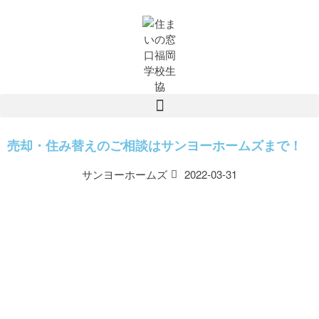
売却・住み替えのご相談はサンヨーホームズまで！
サンヨーホームズ
2022-03-31
【福岡・久留米・佐賀】建売住
宅 情報公開中！
【住友林業】8月ご新居見学会
のご案内
7月25日・26日 丁寧な暮らし
を楽しめる平屋 完成見学会
8月8日・9日 【特別価格】2日
間限定！最新機種ハイグレード